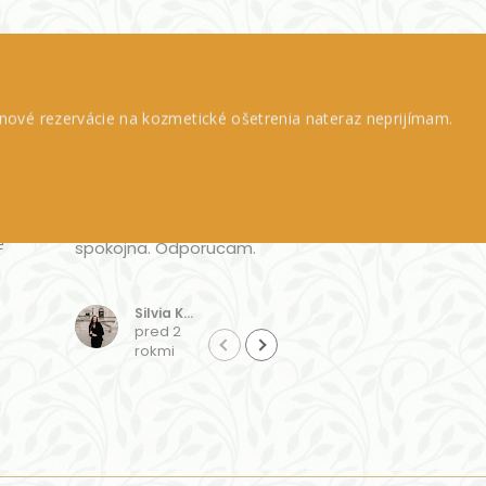
Vynikajúce
Y
hodnotenie
Na základe 10 recenzií
nové rezervácie na kozmetické ošetrenia nateraz neprijímam.
Krasne prirodzene
Určite
vyzerajuce mihalnice a
odporúčam...profesi
obocie. Som velmi
ta, úžasný prístup,
e
spokojna. Odporucam.
cenovo výborne...in
nepôjdem...
Čítaj viac
Silvia Kropacova
Jana Caganova
pred 2
pred 2
rokmi
rokmi