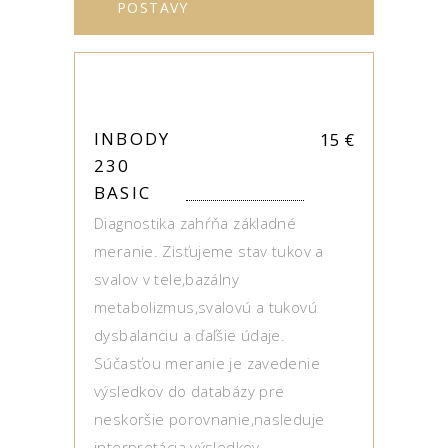
POSTAVY
INBODY
15
€
230
BASIC
Diagnostika zahŕňa základné
meranie. Zisťujeme stav tukov a
svalov v tele,bazálny
metabolizmus,svalovú a tukovú
dysbalanciu a ďaľšie údaje.
Súčasťou meranie je zavedenie
výsledkov do databázy pre
neskoršie porovnanie,nasleduje
interpretácia výsledkov.