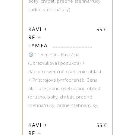
boky, chrbát, predné stehná/ruky,
zadné stehná/ruky)
KAVI +
55
€
RF +
LYMFA
115 minút - Kavitácia
(Ultrazvuková liposukcia) +
Rádiofrekvenčné ošetrenie oblasti
+ Prístrojová lymfodrenáž. Cena
platí pre jednu ošetrovanú oblasť
(brucho, boky, chrbát, predné
stehná/ruky, zadné stehná/ruky)
KAVI +
55
€
RF +