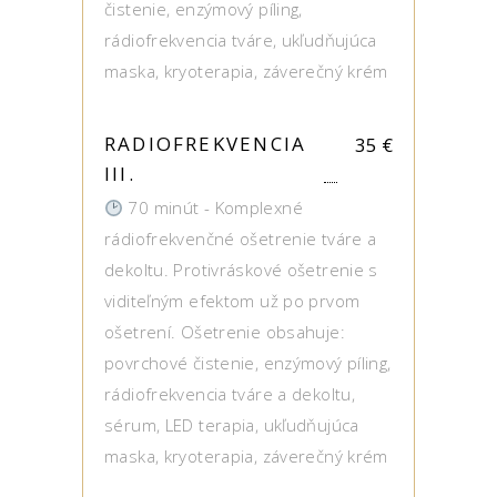
čistenie, enzýmový píling,
rádiofrekvencia tváre, ukľudňujúca
maska, kryoterapia, záverečný krém
RADIOFREKVENCIA
35
€
III.
70 minút - Komplexné
rádiofrekvenčné ošetrenie tváre a
dekoltu. Protivráskové ošetrenie s
viditeľným efektom už po prvom
ošetrení. Ošetrenie obsahuje:
povrchové čistenie, enzýmový píling,
rádiofrekvencia tváre a dekoltu,
sérum, LED terapia, ukľudňujúca
maska, kryoterapia, záverečný krém