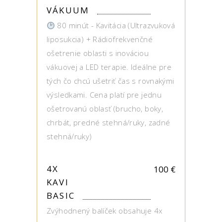
VÁKUUM
80 minút - Kavitácia (Ultrazvuková
liposukcia) + Rádiofrekvenčné
ošetrenie oblasti s inováciou
vákuovej a LED terapie. Ideálne pre
tých čo chcú ušetriť čas s rovnakými
výsledkami. Cena platí pre jednu
ošetrovanú oblasť (brucho, boky,
chrbát, predné stehná/ruky, zadné
stehná/ruky)
4X
100
€
KAVI
BASIC
Zvýhodnený balíček obsahuje 4x