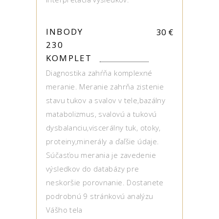
INBODY
30
€
230
KOMPLET
Diagnostika zahŕňa komplexné
meranie. Meranie zahrňa zistenie
stavu tukov a svalov v tele,bazálny
matabolizmus, svalovú a tukovú
dysbalanciu,viscerálny tuk, otoky,
proteiny,minerály a ďaľšie údaje.
Súčasťou merania je zavedenie
výsledkov do databázy pre
neskoršie porovnanie. Dostanete
podrobnú 9 stránkovú analýzu
Vášho tela