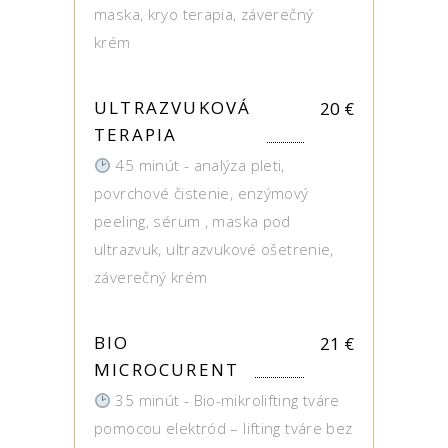
maska, kryo terapia, záverečný
krém
ULTRAZVUKOVÁ
20
€
TERAPIA
45 minút - analýza pleti,
povrchové čistenie, enzýmový
peeling, sérum , maska pod
ultrazvuk, ultrazvukové ošetrenie,
záverečný krém
BIO
21
€
MICROCURENT
35 minút - Bio-mikrolifting tváre
pomocou elektród – lifting tváre bez