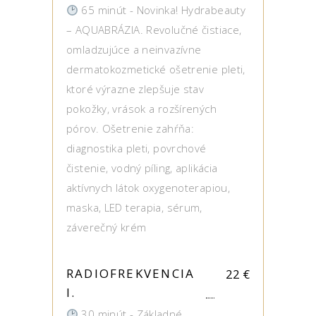
65 minút - Novinka! Hydrabeauty
– AQUABRÁZIA. Revolučné čistiace,
omladzujúce a neinvazívne
dermatokozmetické ošetrenie pleti,
ktoré výrazne zlepšuje stav
pokožky, vrások a rozšírených
pórov. Ošetrenie zahŕňa:
diagnostika pleti, povrchové
čistenie, vodný píling, aplikácia
aktívnych látok oxygenoterapiou,
maska, LED terapia, sérum,
záverečný krém
RADIOFREKVENCIA
22
€
I.
30 minút - Základné