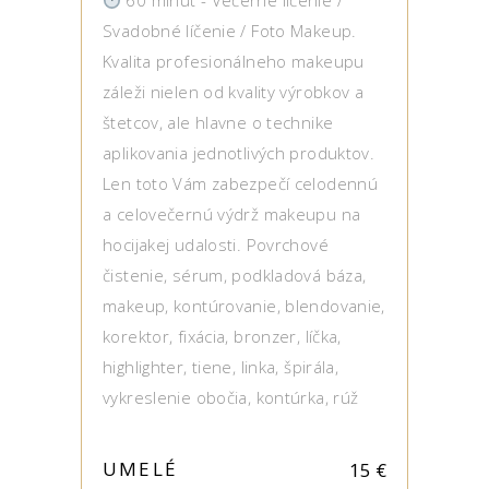
60 minút - Večerné líčenie /
Svadobné líčenie / Foto Makeup.
Kvalita profesionálneho makeupu
záleži nielen od kvality výrobkov a
štetcov, ale hlavne o technike
aplikovania jednotlivých produktov.
Len toto Vám zabezpečí celodennú
a celovečernú výdrž makeupu na
hocijakej udalosti. Povrchové
čistenie, sérum, podkladová báza,
makeup, kontúrovanie, blendovanie,
korektor, fixácia, bronzer, líčka,
highlighter, tiene, linka, špirála,
vykreslenie obočia, kontúrka, rúž
UMELÉ
15
€