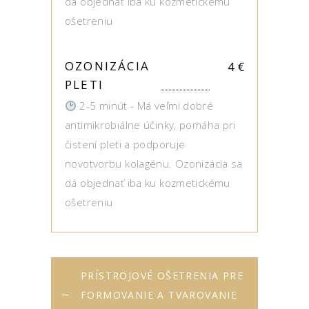
dá objednať iba ku kozmetickému
ošetreniu
OZONIZÁCIA
4
€
PLETI
2-5 minút - Má veľmi dobré
antimikrobiálne účinky, pomáha pri
čistení pleti a podporuje
novotvorbu kolagénu. Ozonizácia sa
dá objednať iba ku kozmetickému
ošetreniu
PRÍSTROJOVÉ OŠETRENIA PRE
FORMOVANIE A TVAROVANIE