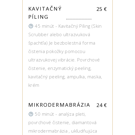
KAVITAČNÝ
25
€
PÍLING
45 minút - Kavitačný Píling (Skin
Scrubber alebo ultrazvuková
špachtľa) Je bezbolestná forma
čistenia pokožky pomocou
ultrazvukovej vibrácie. Povrchové
čistenie, enzymatický peeling,
kavitačný peeling, ampulka, maska,
krém
MIKRODERMABRÁZIA
24
€
50 minút - analýza pleti,
povrchové čistenie, diamantová
mikrodermabrázia , ukľudňujúca