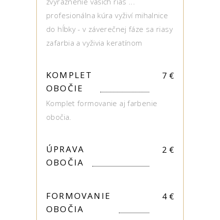
zvýraznenie vašich rias ...
profesionálna kúra vyživí mihalnice
do hĺbky - v záverečnej fáze sa riasy
zafarbia a vyživia keratínom
KOMPLET
7
€
OBOČIE
Komplet formovanie aj farbenie
obočia.
ÚPRAVA
2
€
OBOČIA
FORMOVANIE
4
€
OBOČIA