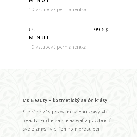
10 vstupová permanentka
60
99 €
$
MINÚT
10 vstupová permanentka
MK Beauty – kozmetický salón krásy
Srdečne Vás pozývam salónu krásy MK
Beauty. Príďte sa zrelaxovať a povzbudiť
svoje zmysli v príjemnom prostredí.